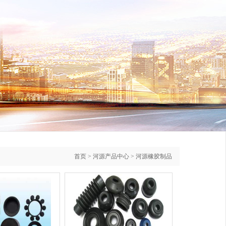
首页
>
河源产品中心
> 河源橡胶制品