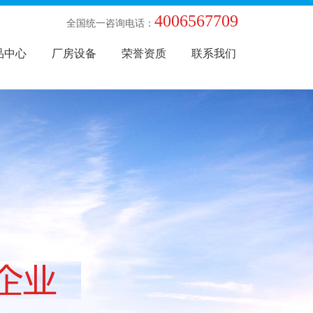
4006567709
全国统一咨询电话：
品中心
厂房设备
荣誉资质
联系我们