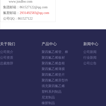
www.jsxdhw.com
集团邮箱：
861527122@qq.com
氟塑邮箱：
2931492583@qq.com
公司QQ：861527122
关于我们
产品中心
新闻中心
公司简介
聚四氟乙烯管、棒
公司新闻
公司资质
聚四氟乙烯板材
行业新闻
总裁致辞
聚四氟乙烯盘根
公司公告
聚四氟乙烯薄膜
聚四氟乙烯垫片
聚四氟乙烯异型件
填充聚四氟乙烯
塑料系列制品
尼龙制品
橡胶制品