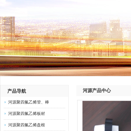
河源产品中心
产品导航
河源聚四氟乙烯管、棒
河源聚四氟乙烯板材
河源聚四氟乙烯盘根