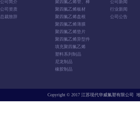
公司简介
聚四氟乙烯管、棒
公司新闻
公司资质
聚四氟乙烯板材
行业新闻
总裁致辞
聚四氟乙烯盘根
公司公告
聚四氟乙烯薄膜
聚四氟乙烯垫片
聚四氟乙烯异型件
填充聚四氟乙烯
塑料系列制品
尼龙制品
橡胶制品
Copyright © 2017 江苏现代华威氟塑有限