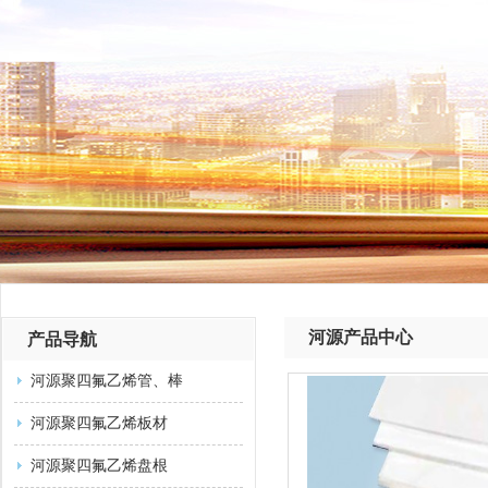
河源产品中心
产品导航
河源聚四氟乙烯管、棒
河源聚四氟乙烯板材
河源聚四氟乙烯盘根