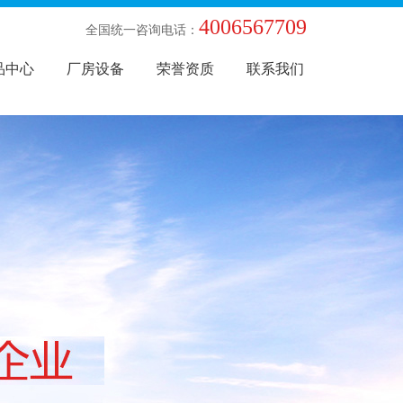
4006567709
全国统一咨询电话：
品中心
厂房设备
荣誉资质
联系我们