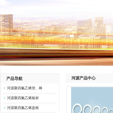
河源产品中心
产品导航
河源聚四氟乙烯管、棒
河源聚四氟乙烯板材
河源聚四氟乙烯盘根