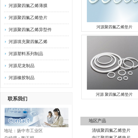
河源聚四氟乙烯薄膜
河源聚四氟乙烯垫片
河源聚四氟乙烯垫片
河源聚四氟乙烯异型件
河源填充聚四氟乙烯
河源塑料系列制品
河源尼龙制品
河源橡胶制品
河源 聚四氟乙烯垫片
联系我们
地区产品
清镇聚四氟乙烯垫片
地址：扬中市工业区
内江聚四氟乙烯垫片