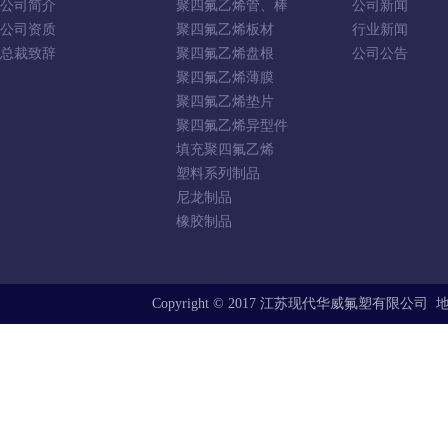
公司简介
聚四氟乙烯管、棒
公司新闻
公司资质
聚四氟乙烯板材
行业新闻
总裁致辞
聚四氟乙烯盘根
公司公告
聚四氟乙烯薄膜
聚四氟乙烯垫片
聚四氟乙烯异型件
填充聚四氟乙烯
塑料系列制品
尼龙制品
橡胶制品
Copyright © 2017 江苏现代华威氟塑有限