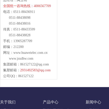
总经理：陶玉明
全国统一咨询热线：4006567709
电话：0511-88436911
0511-88438098
0511-88438016
传真：0511-88433599
0511-88438828
手机：13905287709
邮编：212200
网址：www.huaweielec.com.cn
www.jsxdhw.com
集团邮箱：
861527122@qq.com
氟塑邮箱：
2931492583@qq.com
公司QQ：861527122
关于我们
产品中心
新闻中心