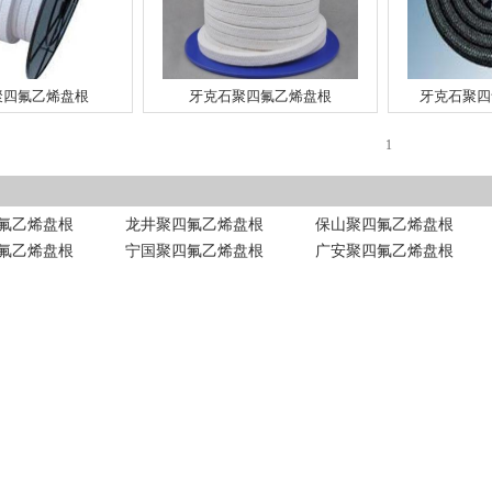
聚四氟乙烯盘根
牙克石聚四氟乙烯盘根
牙克石聚四
1
氟乙烯盘根
龙井聚四氟乙烯盘根
保山聚四氟乙烯盘根
氟乙烯盘根
宁国聚四氟乙烯盘根
广安聚四氟乙烯盘根