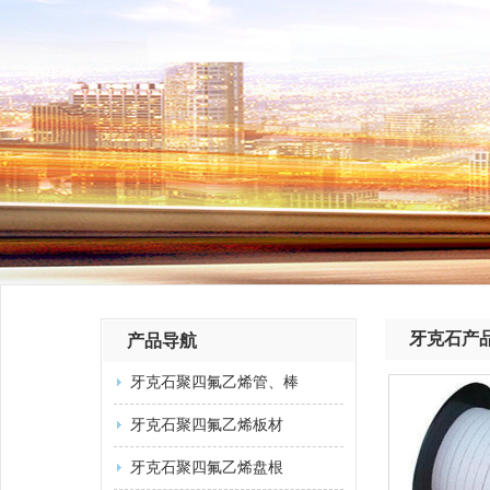
牙克石产
产品导航
牙克石聚四氟乙烯管、棒
牙克石聚四氟乙烯板材
牙克石聚四氟乙烯盘根