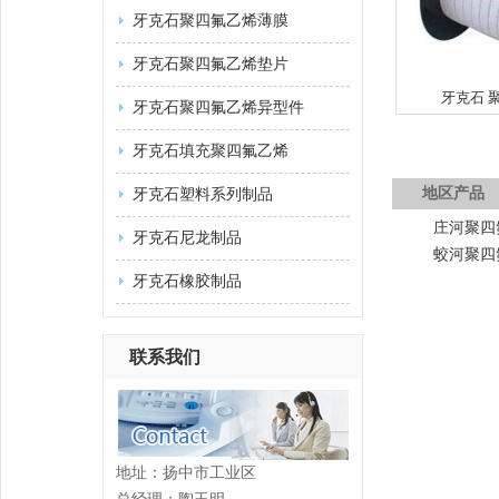
牙克石聚四氟乙烯薄膜
牙克石聚四氟乙烯垫片
牙克石 
牙克石聚四氟乙烯异型件
牙克石填充聚四氟乙烯
地区产品
牙克石塑料系列制品
庄河聚四
牙克石尼龙制品
蛟河聚四
牙克石橡胶制品
联系我们
地址：扬中市工业区