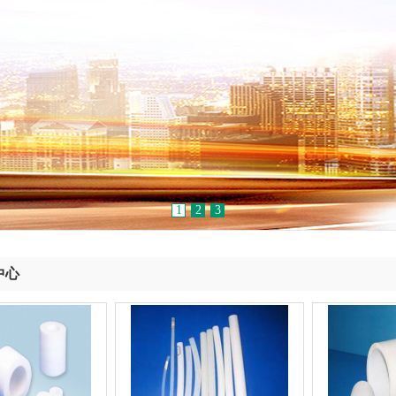
1
2
3
中心