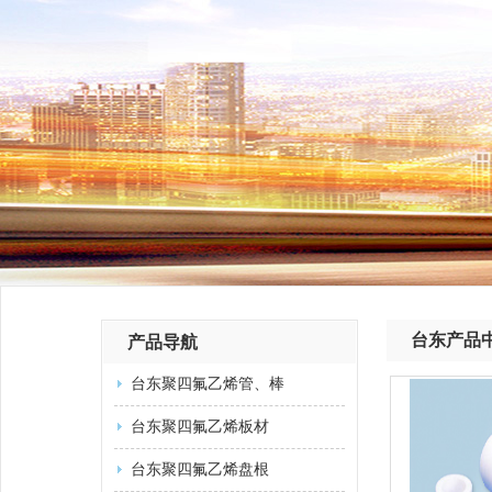
台东产品
产品导航
台东聚四氟乙烯管、棒
台东聚四氟乙烯板材
台东聚四氟乙烯盘根