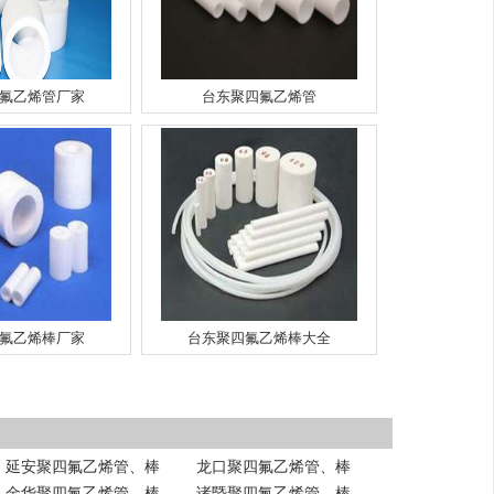
氟乙烯管厂家
台东聚四氟乙烯管
氟乙烯棒厂家
台东聚四氟乙烯棒大全
延安聚四氟乙烯管、棒
龙口聚四氟乙烯管、棒
金华聚四氟乙烯管、棒
诸暨聚四氟乙烯管、棒