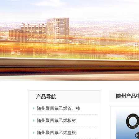
随州产品
产品导航
随州聚四氟乙烯管、棒
随州聚四氟乙烯板材
随州聚四氟乙烯盘根