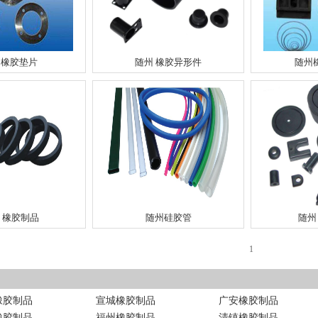
州橡胶垫片
随州 橡胶异形件
随州
 橡胶制品
随州硅胶管
随州
1
橡胶制品
宣城橡胶制品
广安橡胶制品
橡胶制品
福州橡胶制品
清镇橡胶制品