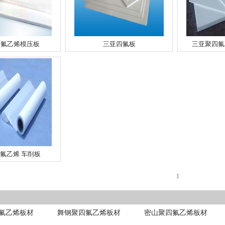
四氟乙烯模压板
三亚四氟板
三亚聚四氟
氟乙烯 车削板
1
氟乙烯板材
舞钢聚四氟乙烯板材
密山聚四氟乙烯板材