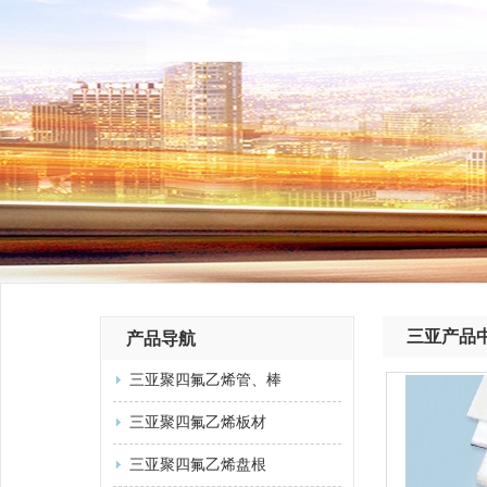
三亚产品
产品导航
三亚聚四氟乙烯管、棒
三亚聚四氟乙烯板材
三亚聚四氟乙烯盘根