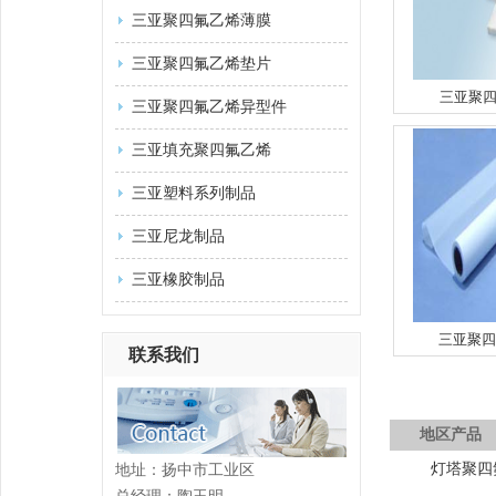
三亚聚四氟乙烯薄膜
三亚聚四氟乙烯垫片
三亚聚
三亚聚四氟乙烯异型件
三亚填充聚四氟乙烯
三亚塑料系列制品
三亚尼龙制品
三亚橡胶制品
三亚聚四
联系我们
地区产品
灯塔聚四
地址：扬中市工业区