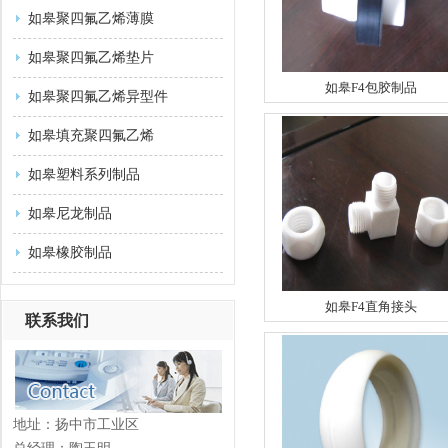
如皋聚四氟乙烯薄膜
如皋聚四氟乙烯垫片
如皋F4包胶制品
如皋聚四氟乙烯异型件
如皋填充聚四氟乙烯
如皋塑料系列制品
如皋尼龙制品
如皋橡胶制品
如皋F4直角接头
联系我们
地址：扬中市工业区