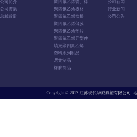
公司简介
聚四氟乙烯管、棒
公司新闻
公司资质
聚四氟乙烯板材
行业新闻
总裁致辞
聚四氟乙烯盘根
公司公告
聚四氟乙烯薄膜
聚四氟乙烯垫片
聚四氟乙烯异型件
填充聚四氟乙烯
塑料系列制品
尼龙制品
橡胶制品
Copyright © 2017 江苏现代华威氟塑有限