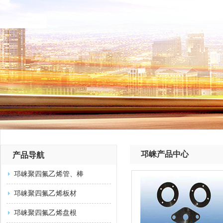
邛崃产品中心
产品导航
邛崃聚四氟乙烯管、棒
邛崃聚四氟乙烯板材
邛崃聚四氟乙烯盘根