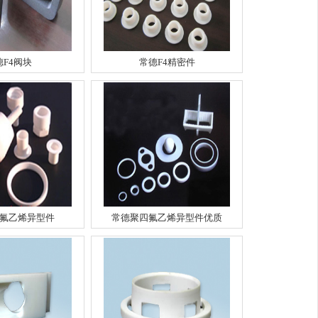
德F4阀块
常德F4精密件
氟乙烯异型件
常德聚四氟乙烯异型件优质