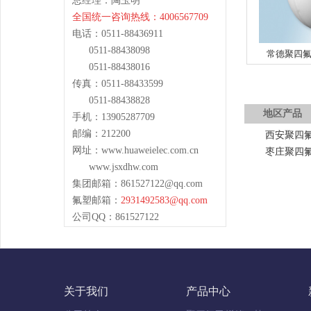
总经理：陶玉明
全国统一咨询热线：4006567709
电话：0511-88436911
0511-88438098
常德聚四
0511-88438016
传真：0511-88433599
0511-88438828
地区产品
手机：13905287709
邮编：212200
西安聚四
网址：www.huaweielec.com.cn
枣庄聚四
www.jsxdhw.com
集团邮箱：
861527122@qq.com
氟塑邮箱：
2931492583@qq.com
公司QQ：861527122
关于我们
产品中心