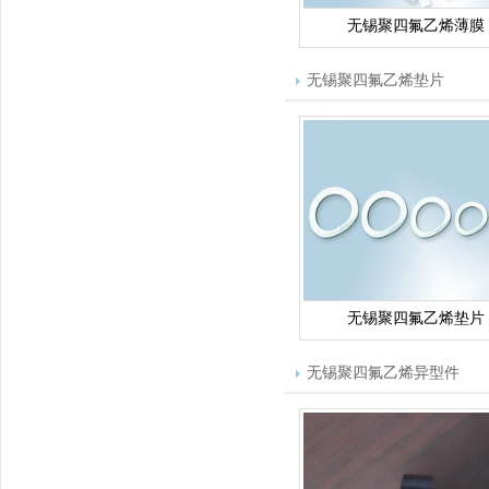
无锡聚四氟乙烯薄膜
无锡聚四氟乙烯垫片
无锡聚四氟乙烯垫片
无锡聚四氟乙烯异型件