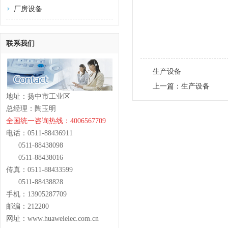
厂房设备
联系我们
生产设备
上一篇：生产设备
地址：扬中市工业区
总经理：陶玉明
全国统一咨询热线：4006567709
电话：0511-88436911
0511-88438098
0511-88438016
传真：0511-88433599
0511-88438828
手机：13905287709
邮编：212200
网址：www.huaweielec.com.cn