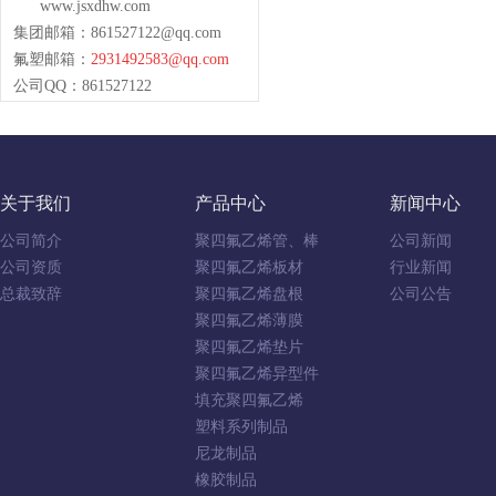
www.jsxdhw.com
集团邮箱：
861527122@qq.com
氟塑邮箱：
2931492583@qq.com
公司QQ：861527122
关于我们
产品中心
新闻中心
公司简介
聚四氟乙烯管、棒
公司新闻
公司资质
聚四氟乙烯板材
行业新闻
总裁致辞
聚四氟乙烯盘根
公司公告
聚四氟乙烯薄膜
聚四氟乙烯垫片
聚四氟乙烯异型件
填充聚四氟乙烯
塑料系列制品
尼龙制品
橡胶制品